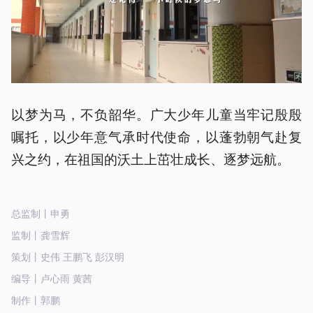
以梦为马，不负韶华。广大少年儿童当牢记殷殷
嘱托，以少年意气承时代使命，以蓬勃朝气赴复
兴之约，在祖国的沃土上茁壮成长、逐梦远航。
总监制丨申勇
监制丨龚雪辉
策划丨史伟 王鹏飞 彭汉明
编导丨卢心雨 黄茜
制作丨郭鹏