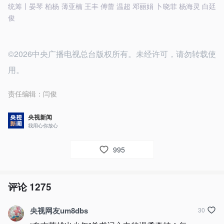
统筹丨晏琴 柏杨 薄亚楠 王丰 傅蕾 温超 邓丽娟 卜晓菲 杨海灵 白廷
俊
©2026中央广播电视总台版权所有。未经许可，请勿转载使
用。
责任编辑：
闫俊
央视新闻
我用心你放心
995
评论
1275
央视网友um8dbs
30