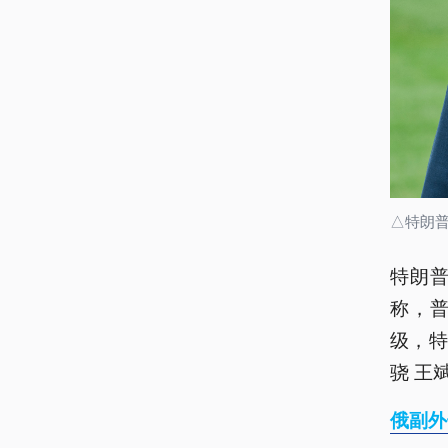
△特朗
特朗
称，
级，特
骁 王
俄副外