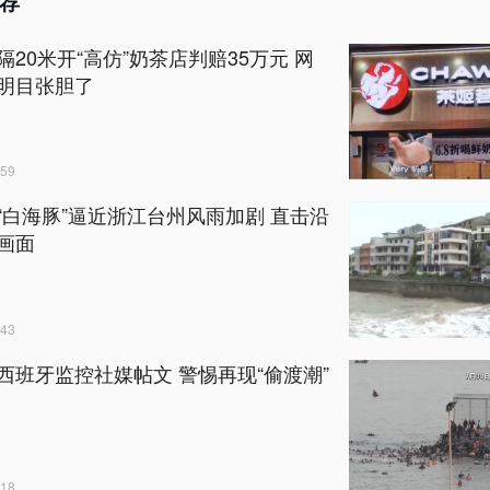
荐
隔20米开“高仿”奶茶店判赔35万元 网
明目张胆了
59
“白海豚”逼近浙江台州风雨加剧 直击沿
画面
43
西班牙监控社媒帖文 警惕再现“偷渡潮”
18