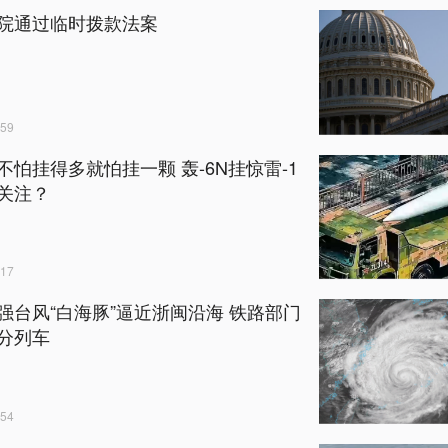
院通过临时拨款法案
59
不怕挂得多就怕挂一颗 轰-6N挂惊雷-1
关注？
17
强台风“白海豚”逼近浙闽沿海 铁路部门
分列车
54