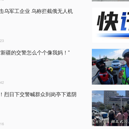
击乌军工企业 乌称拦截俄无人机
23
“新疆的交警怎么个个像我妈！”
42
！烈日下交警喊群众到岗亭下遮阴
16