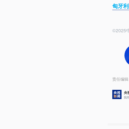
匈牙利
©20
责任编辑
央
我