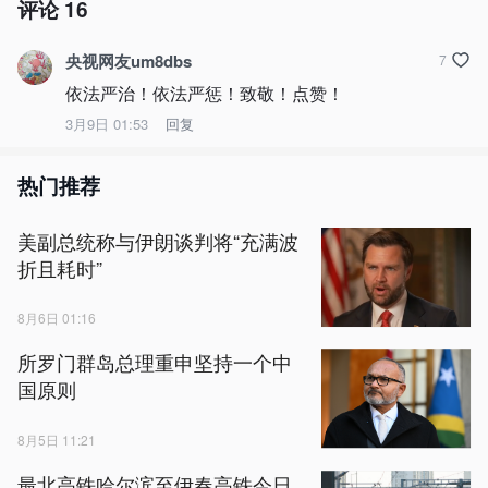
评论
16
央视网友um8dbs
7
依法严治！依法严惩！致敬！点赞！
3月9日 01:53
回复
热门推荐
美副总统称与伊朗谈判将“充满波
折且耗时”
8月6日 01:16
所罗门群岛总理重申坚持一个中
国原则
8月5日 11:21
最北高铁哈尔滨至伊春高铁今日