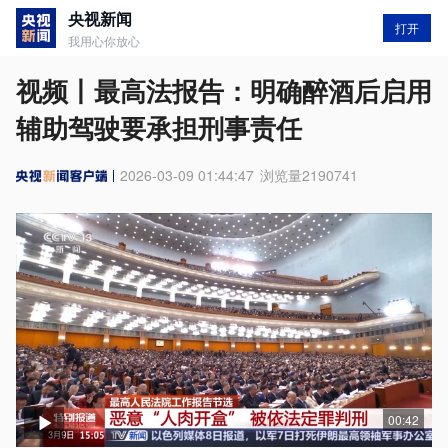
央视新闻
打开
我用心你放心
视频丨最高法报告：明确醉酒后启用
辅助驾驶要承担刑事责任
2026-03-09 01:44:47
浏览量
2190741
00:42