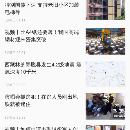
特别国债下达 支持老旧小区加装
电梯等
8月6日 01:11
视频丨比A4纸还要薄！我国高端
钢材迎来密集突破
8月5日 23:51
西藏林芝墨脱县发生4.2级地震 震
源深度10千米
8月6日 00:23
演唱会抓逃犯！在逃人员刚出地
铁就被逮住
00:46
8月5日 23:38
视频丨如何申请办理退役军人创