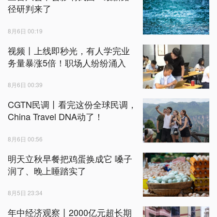
径研判来了
8月6日 00:19
视频丨上线即秒光，有人学完业
务量暴涨5倍！职场人纷纷涌入
8月6日 00:39
CGTN民调丨看完这份全球民调，
China Travel DNA动了！
8月6日 00:56
明天立秋早餐把鸡蛋换成它 嗓子
润了、晚上睡踏实了
8月5日 23:34
年中经济观察丨2000亿元超长期