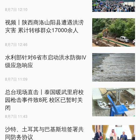
8月7日 12:10
视频丨陕西商洛山阳县遭遇洪涝
灾害 累计转移群众17000余人
8月7日 12:46
水利部针对6省市启动洪水防御Ⅳ
级应急响应
8月7日 11:09
总台现场直击丨泰国暖武里府校
园枪击事件致8死 校区已暂时关
闭
8月7日 11:43
沙特、土耳其与巴基斯坦签署共
同防务协议