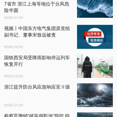
7省市 浙江上海等地位于台风危
险半圆
8月8日 01:53
视频丨中国东方电气集团原党组
副书记、董事宋致远被查
8月8日 02:00
国铁西安局受降雨影响停运列车
恢复开行
8月8日 02:29
浙江提升防台风应急响应至Ⅱ级
8月8日 01:25
检察官撤销“破坏倒影池”指控 特