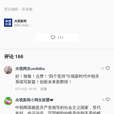
责任编辑：
宋迪雅
央视新闻
我用心你放心
111
评论
166
央视网友um8dbs
12
好！致敬！点赞！“四个坚持”引领新时代中朝关
系续写新篇！创新未来新辉煌！
6月10日 16:30
回复
央视新闻小网友丽霞❤️
6
中朝两国都是共产党领导的社会主义国家，世代
友好、命运与共、守望相助始终是中朝关系的鲜