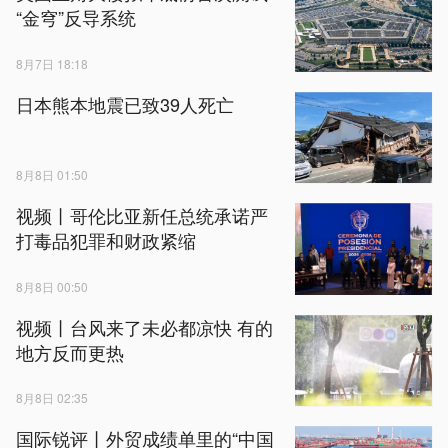
“金穹”反导系统
8月7日 18:18
日本熊本地震已致39人死亡
8月8日 01:50
视频丨哥伦比亚新任总统承诺严
打毒品犯罪和财政紧缩
8月8日 00:50
视频丨台风来了未必都凉快 有的
地方反而更热
8月8日 02:35
国际锐评丨外贸成绩单里的“中国