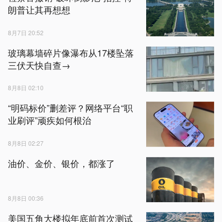
朗普让其再想想
8月7日 20:52
玻璃幕墙碎片像瀑布从17楼坠落
三伏天快自查→
8月8日 02:10
“明码标价”删差评？网络平台“职
业刷评”顽疾如何根治
8月8日 02:27
油价、金价、银价，都涨了
8月8日 00:36
美国五角大楼拟年底前首次测试