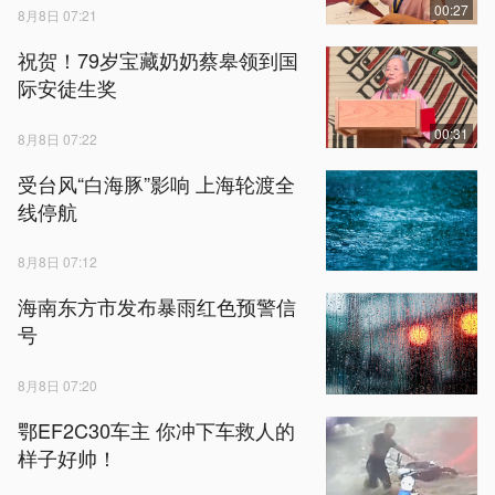
00:27
8月8日 07:21
祝贺！79岁宝藏奶奶蔡皋领到国
际安徒生奖
00:31
8月8日 07:22
受台风“白海豚”影响 上海轮渡全
线停航
8月8日 07:12
海南东方市发布暴雨红色预警信
号
8月8日 07:20
鄂EF2C30车主 你冲下车救人的
样子好帅！