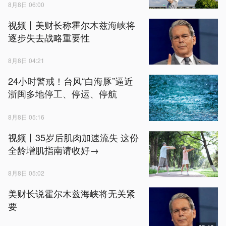
8月8日 06:00
视频丨美财长称霍尔木兹海峡将
逐步失去战略重要性
8月8日 04:21
24小时警戒！台风“白海豚”逼近
浙闽多地停工、停运、停航
8月8日 05:16
视频丨35岁后肌肉加速流失 这份
全龄增肌指南请收好→
8月8日 05:02
美财长说霍尔木兹海峡将无关紧
要