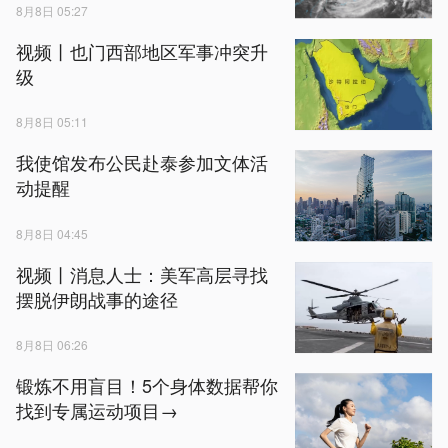
8月8日 05:27
视频丨也门西部地区军事冲突升
级
8月8日 05:11
我使馆发布公民赴泰参加文体活
动提醒
8月8日 04:45
视频丨消息人士：美军高层寻找
摆脱伊朗战事的途径
8月8日 06:26
锻炼不用盲目！5个身体数据帮你
找到专属运动项目→