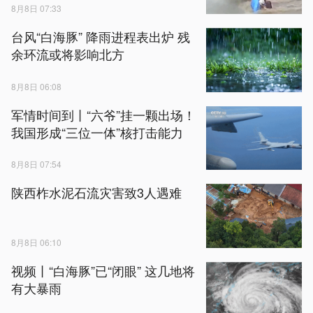
8月8日 07:33
台风“白海豚” 降雨进程表出炉 残
余环流或将影响北方
8月8日 06:08
军情时间到丨“六爷”挂一颗出场！
我国形成“三位一体”核打击能力
8月8日 07:54
陕西柞水泥石流灾害致3人遇难
8月8日 06:10
视频丨“白海豚”已“闭眼” 这几地将
有大暴雨