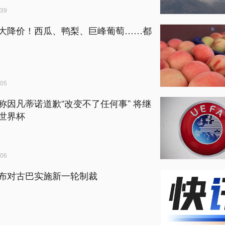
39
大降价！西瓜、鸭梨、巨峰葡萄……都
05
称因凡蒂诺道歉“改变不了任何事” 将继
世界杯
06
布对古巴实施新一轮制裁