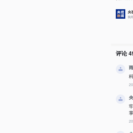
央
我
评论
4
2
央
2