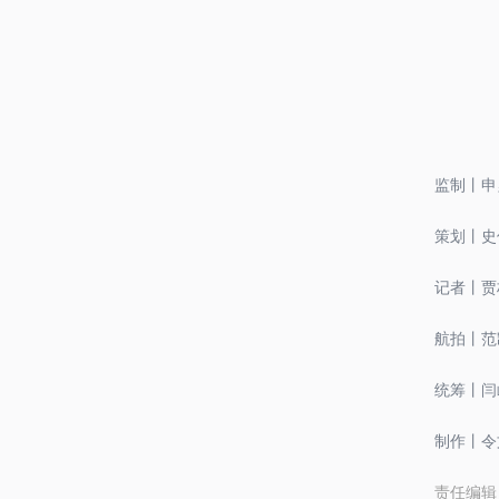
监制丨申
策划丨史
记者丨贾
航拍丨范
统筹丨闫
制作丨令
责任编辑