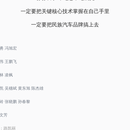
一定要把关键核心技术掌握在自己手里
一定要把民族汽车品牌搞上去
勇 冯旭宏
伟 王鹏飞
林 凌枫
凯 吴穗斌 黄东旭 陈杰雄
岭 张晓鹏 孙春黎
文芳
：
路凯丽