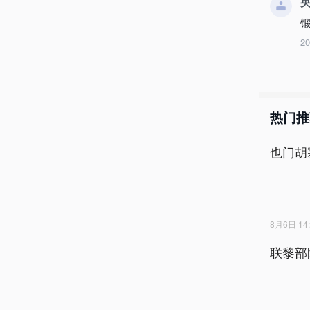
央
2
热门推
也门胡
8月6日 14:
联黎部