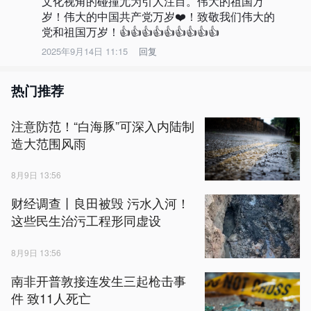
文化视角的碰撞尤为引人注目。伟大的祖国万
岁！伟大的中国共产党万岁❤️！致敬我们伟大的
党和祖国万岁！👍👍👍👍👍👍👍👍👍
2025年9月14日 11:15
回复
热门推荐
注意防范！“白海豚”可深入内陆制
造大范围风雨
8月9日 13:56
财经调查丨良田被毁 污水入河！
这些民生治污工程形同虚设
8月9日 13:56
南非开普敦接连发生三起枪击事
件 致11人死亡