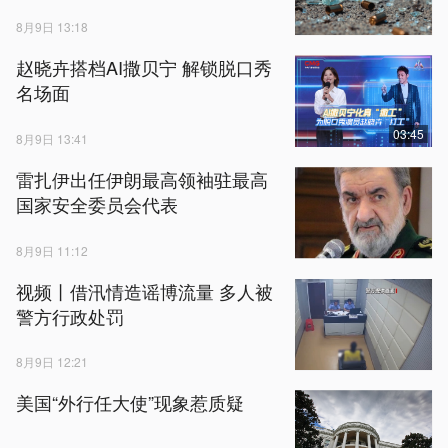
8月9日 13:18
赵晓卉搭档AI撒贝宁 解锁脱口秀
名场面
03:45
8月9日 13:41
雷扎伊出任伊朗最高领袖驻最高
国家安全委员会代表
8月9日 11:12
视频丨借汛情造谣博流量 多人被
警方行政处罚
8月9日 12:21
美国“外行任大使”现象惹质疑