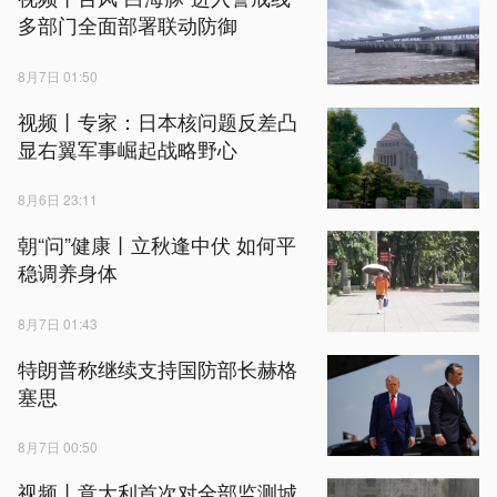
多部门全面部署联动防御
8月7日 01:50
视频丨专家：日本核问题反差凸
显右翼军事崛起战略野心
8月6日 23:11
朝“问”健康丨立秋逢中伏 如何平
稳调养身体
8月7日 01:43
特朗普称继续支持国防部长赫格
塞思
8月7日 00:50
视频丨意大利首次对全部监测城