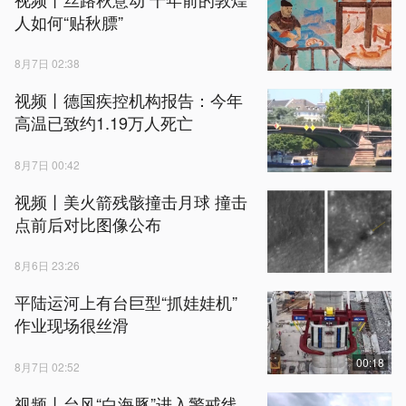
人如何“贴秋膘”
8月7日 02:38
视频丨德国疾控机构报告：今年
高温已致约1.19万人死亡
8月7日 00:42
视频丨美火箭残骸撞击月球 撞击
点前后对比图像公布
8月6日 23:26
平陆运河上有台巨型“抓娃娃机”
作业现场很丝滑
00:18
8月7日 02:52
视频丨台风“白海豚”进入警戒线