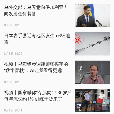
乌外交部：乌无意向保加利亚方
向发射任何装备
8月8日 18:06
日本岩手县近海地区发生5.6级地
震
8月8日 18:06
视频丨视障钢琴调律师张振宇的
“数字盲杖”：AI让我看得更远
8月8日 18:30
视频丨国家喊你“存肌肉”！30岁后
每年流失约1% 训练干货来了
8月8日 20:01