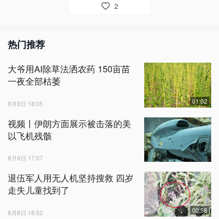
2
热门推荐
大爷用AI除草法洒农药 150亩苗
一夜全部枯萎
01:02
8月8日 18:05
视频丨伊朗方面展示被击落的美
以飞机残骸
8月8日 17:07
退伍军人用无人机坚持搜救 四岁
走失儿童找到了
00:58
8月8日 18:52