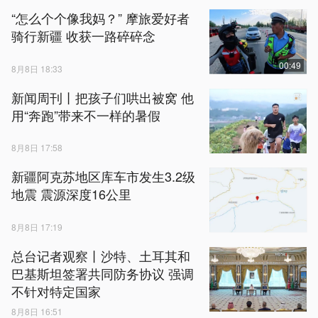
“怎么个个像我妈？” 摩旅爱好者
骑行新疆 收获一路碎碎念
00:49
8月8日 18:33
新闻周刊丨把孩子们哄出被窝 他
用“奔跑”带来不一样的暑假
8月8日 17:58
新疆阿克苏地区库车市发生3.2级
地震 震源深度16公里
8月8日 17:19
总台记者观察丨沙特、土耳其和
巴基斯坦签署共同防务协议 强调
不针对特定国家
8月8日 16:51