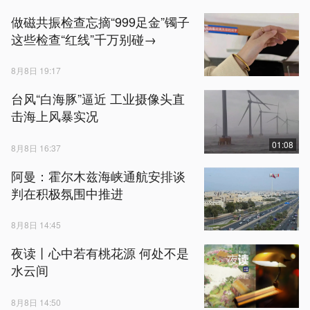
做磁共振检查忘摘“999足金”镯子
这些检查“红线”千万别碰→
8月8日 19:17
台风“白海豚”逼近 工业摄像头直
击海上风暴实况
01:08
8月8日 16:37
阿曼：霍尔木兹海峡通航安排谈
判在积极氛围中推进
8月8日 14:45
夜读丨心中若有桃花源 何处不是
水云间
8月8日 14:50