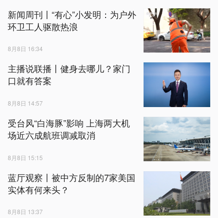
新闻周刊丨“有心”小发明：为户外
环卫工人驱散热浪
8月8日 16:34
主播说联播丨健身去哪儿？家门
口就有答案
8月8日 14:57
受台风“白海豚”影响 上海两大机
场近六成航班调减取消
8月8日 15:15
蓝厅观察丨被中方反制的7家美国
实体有何来头？
8月8日 13:37