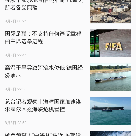
所者备受煎熬
8月9日 00:21
国际足联：不支持任何违反章程
的主席选举进程
8月8日 22:44
高温干旱导致河流水位低 德国经
济承压
8月8日 22:53
总台记者观察丨海湾国家加速谋
求霍尔木兹海峡危机管控
8月8日 23:53
橙色预警！“白海豚”逼近 东部沿