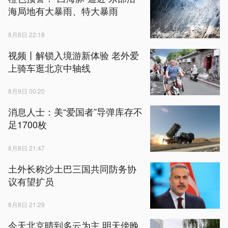
海局地有大暴雨、特大暴雨
8月8日 22:18
视频丨解锁入境游新体验 老外爱
上骑车逛北京中轴线
8月9日 00:20
消息人士：美“爱国者”导弹库存不
足1700枚
8月8日 21:47
土外长称沙土巴三国共同防务协
议有望扩员
8月8日 21:29
今天北京晴到多云为主 明天傍晚