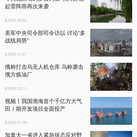
起雷阵雨再次来袭
8月9日 00:43
美军中央司令部司令访以 讨论“多
战线局势”
8月8日 21:51
俄称打击乌无人机仓库 乌称袭击
俄方炼油厂
8月8日 23:11
视频丨我国渤海首个千亿方大气
田Ⅰ期开发项目全面投产
8月8日 21:39
加拿大一省进入紧急状态应对野