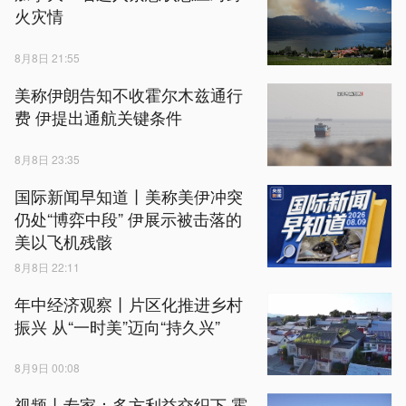
火灾情
8月8日 21:55
美称伊朗告知不收霍尔木兹通行
费 伊提出通航关键条件
8月8日 23:35
国际新闻早知道丨美称美伊冲突
仍处“博弈中段” 伊展示被击落的
美以飞机残骸
8月8日 22:11
年中经济观察丨片区化推进乡村
振兴 从“一时美”迈向“持久兴”
8月9日 00:08
视频丨专家：多方利益交织下 霍