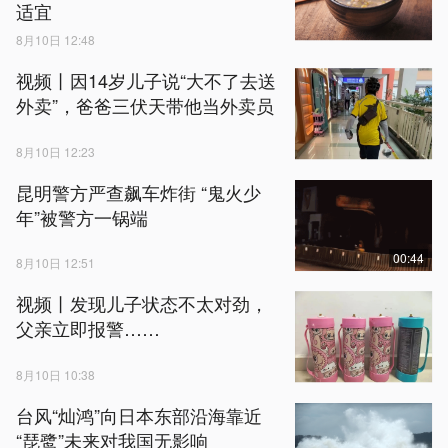
适宜
8月10日 12:48
视频丨因14岁儿子说“大不了去送
外卖”，爸爸三伏天带他当外卖员
8月10日 12:23
昆明警方严查飙车炸街 “鬼火少
年”被警方一锅端
00:44
8月10日 12:51
视频丨发现儿子状态不太对劲，
父亲立即报警……
8月10日 10:38
台风“灿鸿”向日本东部沿海靠近
“琵鹭”未来对我国无影响