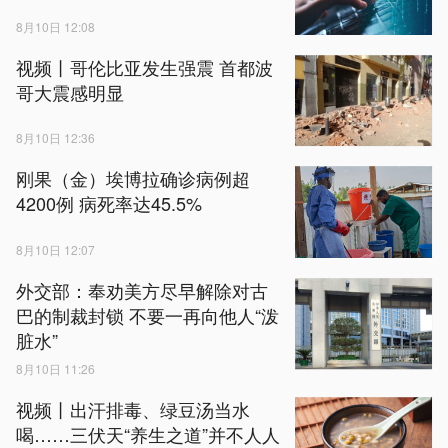
8月10日 12:08
视频丨哥伦比亚发生强震 首都波
哥大震感明显
8月10日 12:36
刚果（金）埃博拉确诊病例超
4200例 病死率达45.5%
8月10日 12:07
外交部：奉劝美方尽早解除对古
巴的制裁封锁 不要一再向他人“泼
脏水”
8月10日 11:26
视频丨出汗排毒、绿豆汤当水
喝……三伏天“养生之道”并不人人