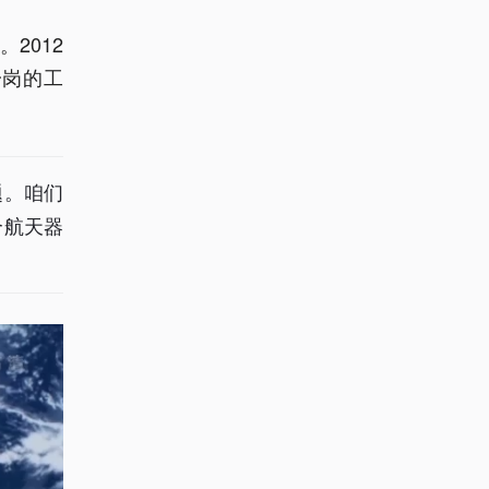
2012
一岗的工
题。咱们
个航天器