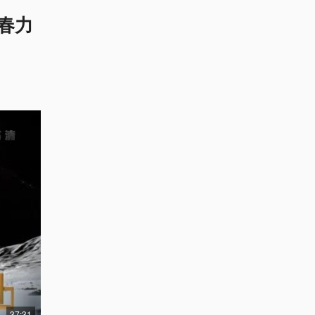
春力
37:31