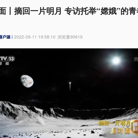
面丨摘回一片明月 专访托举“嫦娥”的青
2022-09-11 19:58:10
浏览量
90619