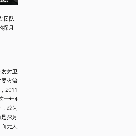
发团队
的探月
是发射卫
需要火箭
2011
这一年4
作，成为
的是探月
月面无人