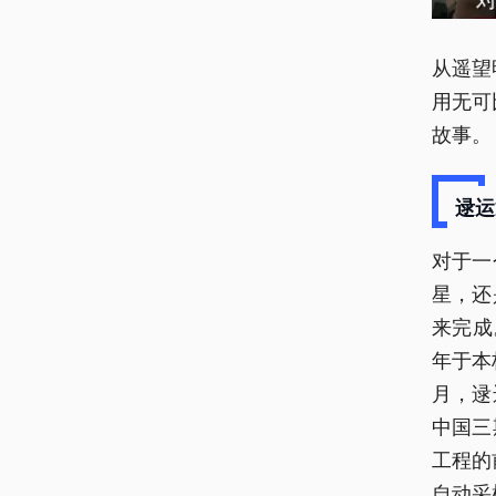
从遥望
用无可
故事。
逯运
对于一
星，还
来完成
年于本
月，逯
中国三
工程的
自动采