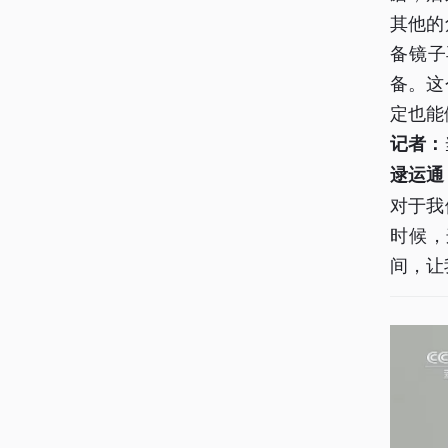
其他的
备镜子
备。这
定也能
记者：
逯运通
对于我
时候，
间，让