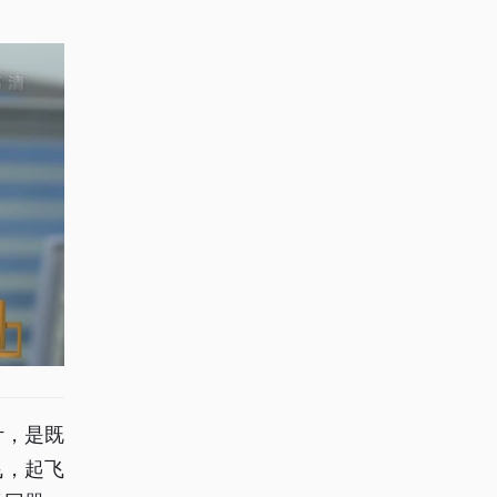
计，是既
飞，起飞