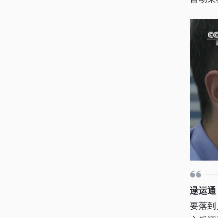
逯运通
要落到