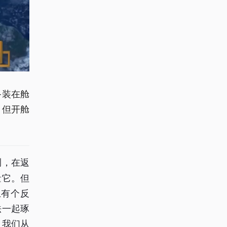
备装在舱
，但开舱
测，在返
量它。但
上有个反
法一起琢
？我们从