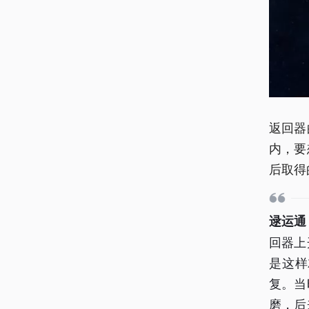
返回器
内，要
后取得
逯运通
回器上
是这样
复。当
磨，后