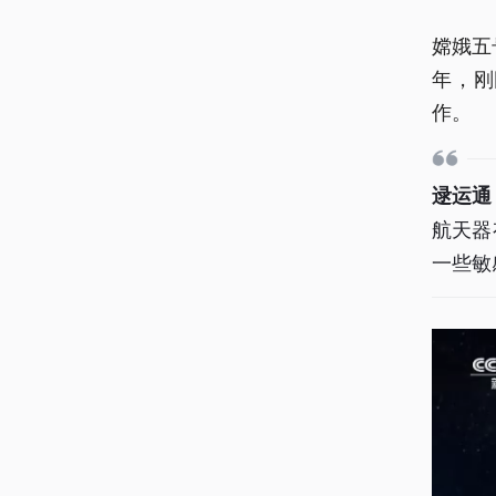
嫦娥五
年，刚
作。
逯运通
航天器
一些敏