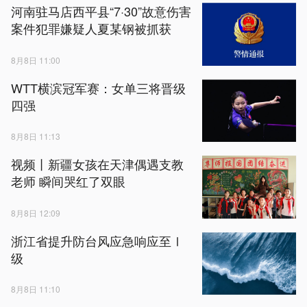
河南驻马店西平县“7·30”故意伤害
案件犯罪嫌疑人夏某钢被抓获
8月8日 11:00
WTT横滨冠军赛：女单三将晋级
四强
8月8日 11:13
视频丨新疆女孩在天津偶遇支教
老师 瞬间哭红了双眼
8月8日 12:09
浙江省提升防台风应急响应至Ⅰ
级
8月8日 11:10