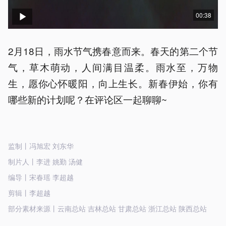
00:38
2月18日，雨水节气携春意而来。春天的第二个节
气，草木萌动，人间满目温柔。雨水至，万物
生，愿你心怀暖阳，向上生长。新春伊始，你有
哪些新的计划呢？在评论区一起聊聊~
监制丨冯旭宏 刘东华
制片人丨李进 姚勤 汤健
编导丨宋春瑶 李超越
剪辑丨李超越
部分素材来源丨云南总站 吉林总站 甘肃总站 浙江总站 陕西总站