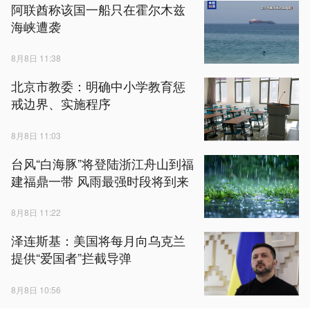
阿联酋称该国一船只在霍尔木兹
海峡遭袭
8月8日 11:38
北京市教委：明确中小学教育惩
戒边界、实施程序
8月8日 11:03
台风“白海豚”将登陆浙江舟山到福
建福鼎一带 风雨最强时段将到来
8月8日 11:22
泽连斯基：美国将每月向乌克兰
提供“爱国者”拦截导弹
8月8日 10:56