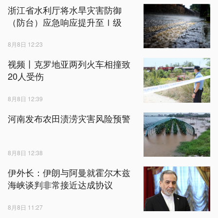
浙江省水利厅将水旱灾害防御
（防台）应急响应提升至Ⅰ级
8月8日 12:23
视频丨克罗地亚两列火车相撞致
20人受伤
8月8日 12:39
河南发布农田渍涝灾害风险预警
8月8日 12:38
伊外长：伊朗与阿曼就霍尔木兹
海峡谈判非常接近达成协议
8月8日 11:27