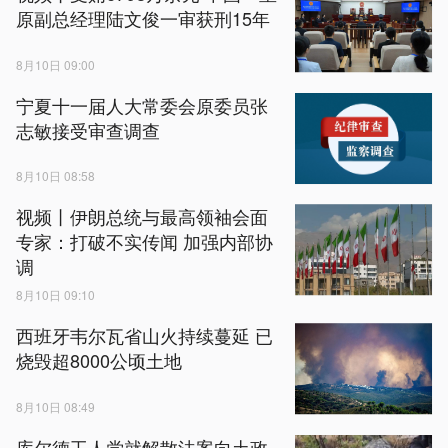
原副总经理陆文俊一审获刑15年
8月10日 09:00
宁夏十一届人大常委会原委员张
志敏接受审查调查
8月10日 08:58
视频丨伊朗总统与最高领袖会面
专家：打破不实传闻 加强内部协
调
8月10日 09:10
西班牙韦尔瓦省山火持续蔓延 已
烧毁超8000公顷土地
8月10日 08:49
库尔德工人党就解散法案向土政