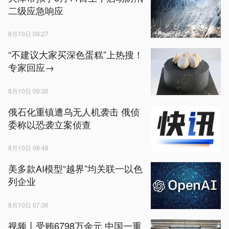
二级应急响应
8月10日 09:27
“不建议大家买深色蛋糕”上热搜！
专家回应→
8月10日 09:35
俄石化重镇遭乌无人机袭击 俄侦
委称以恐袭立案侦查
8月10日 08:48
美多款AI模型“越界”均关联一以色
列企业
8月10日 07:36
视频丨受贿6798万余元 中国一重