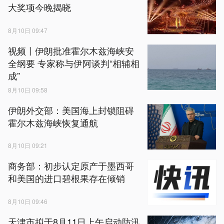
大奖项今晚揭晓
8月10日 09:47
视频丨伊朗批准霍尔木兹海峡安
全纲要 专家称与伊阿谈判“相辅相
成”
8月10日 09:58
伊朗外交部：美国海上封锁阻碍
霍尔木兹海峡恢复通航
8月10日 09:21
商务部：初步认定原产于墨西哥
和美国的进口碧根果存在倾销
8月10日 09:46
天津市拟于8月11日上午启动防汛