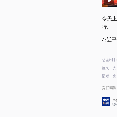
今天上
行。
习近平
总监制丨
监制丨龚
记者丨史
责任编辑
央
我