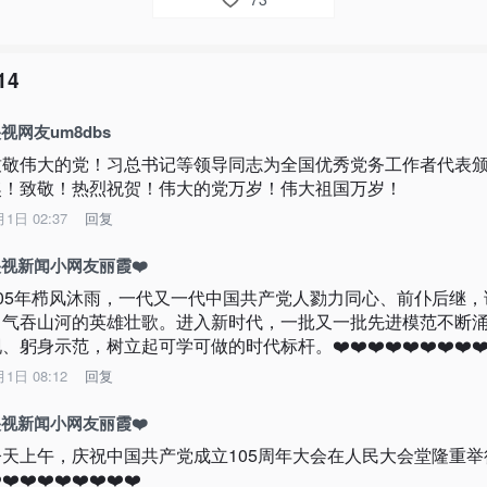
14
视网友um8dbs
致敬伟大的党！习总书记等领导同志为全国优秀党务工作者代表
奖！致敬！热烈祝贺！伟大的党万岁！伟大祖国万岁！
月1日 02:37
回复
视新闻小网友丽霞❤️
105年栉风沐雨，一代又一代中国共产党人勠力同心、前仆后继，
了气吞山河的英雄壮歌。进入新时代，一批又一批先进模范不断
、躬身示范，树立起可学可做的时代标杆。❤️❤️❤️❤️❤️❤️❤️❤️❤
月1日 08:12
回复
视新闻小网友丽霞❤️
今天上午，庆祝中国共产党成立105周年大会在人民大会堂隆重举
️❤️❤️❤️❤️❤️❤️❤️❤️