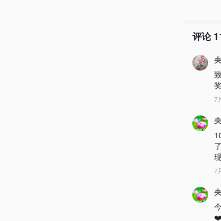
评论
1
央
7
央
现
7
央
❤