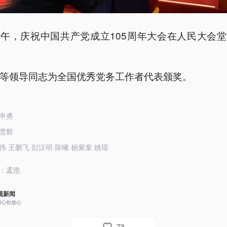
午，庆祝中国共产党成立105周年大会在人民大会
等领导同志为全国优秀党务工作者代表颁奖。
申勇
雪辉
伟 王鹏飞 彭汉明 陈曦 杨紫童 姚瑶
：
孟浩
视新闻
用心你放心
73