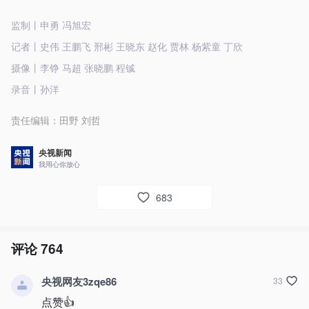
监制丨申勇 冯旭宏
记者丨史伟 王鹏飞 邢彬 王晓东 赵化 贾林 杨紫童 丁欣
摄像丨李铮 马超 张晓鹏 程铖
录音丨孙洋
责任编辑：
田野 刘哲
央视新闻
我用心你放心
683
评论
764
央视网友3zqe86
33
点赞👍