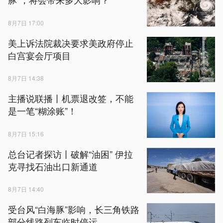
8月7日 17:00
美上诉法院裁决要求美政府停止
白宫宴会厅项目
8月7日 14:38
主播说联播丨机票退改签，不能
是一笔“糊涂账”！
8月7日 15:16
总台记者探访丨破解“油困” 伊拉
克寻找石油出口新通道
8月7日 14:40
受台风“白海豚”影响，长三角铁路
部分线路列车临时停运