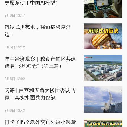
更愿意使用中国AI模型”
8月6日 13:17
沉浸式扒苞米，强迫症极度舒
适！
00:56
8月6日 13:12
年中经济观察｜粮食产销区共建
跨省“飞地粮仓”（第三篇）
8月6日 12:02
闪评 | 白宫和五角大楼忙否认 专
家：其实水面兵力也缺
8月6日 13:43
打卡了吗？老外交官外语小课堂