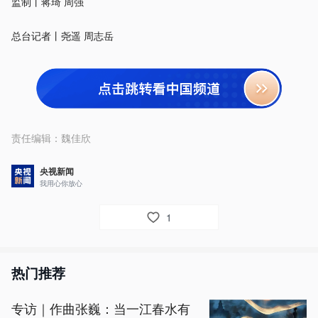
监制丨蒋琦 周强
总台记者丨尧遥 周志岳
责任编辑：
魏佳欣
央视新闻
我用心你放心
1
热门推荐
专访｜作曲张巍：当一江春水有