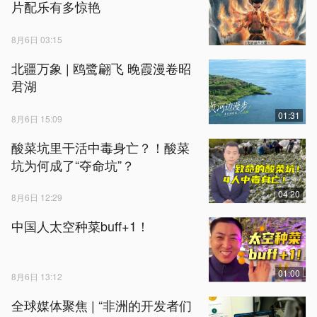
片配乐有多惊艳
8月6日 03:15
北疆万象 | 鸥鹭翩飞 晚霞漫卷昭
君湖
01:31
8月6日 15:09
酸菜坑里干活中毒身亡？！酸菜
坑为何成了“夺命坑”？
04:20
8月6日 12:29
中国人太空种菜buff+1！
01:00
8月6日 13:12
全球媒体聚焦 | “非洲的开发者们