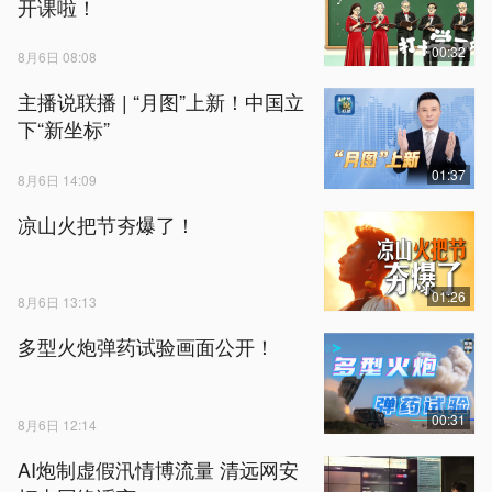
开课啦！
00:32
8月6日 08:08
主播说联播 | “月图”上新！中国立
下“新坐标”
01:37
8月6日 14:09
凉山火把节夯爆了！
01:26
8月6日 13:13
多型火炮弹药试验画面公开！
00:31
8月6日 12:14
AI炮制虚假汛情博流量 清远网安