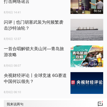
打击网络谣言
00:58
8月6日 14:41
闪评 | 也门胡塞武装为何频繁袭
击沙特油轮？
8月6日 12:37
一首合唱解锁大美山河—青岛旅
游攻略
00:41
8月6日 08:07
央视财经评论丨全球竞速 6G赛道
中国何以领先？
8月6日 06:10
1
我来说两句