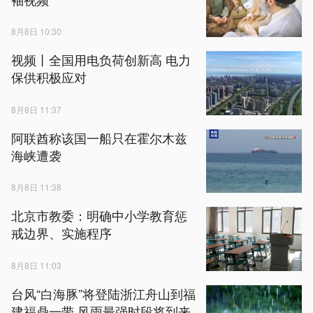
8月8日 10:30
视频丨全国用电负荷创新高 电力
保供积极应对
8月8日 11:37
阿联酋称该国一船只在霍尔木兹
海峡遭袭
8月8日 11:38
北京市教委：明确中小学教育惩
戒边界、实施程序
8月8日 11:03
台风“白海豚”将登陆浙江舟山到福
建福鼎一带 风雨最强时段将到来