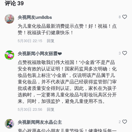
评论
39
央视网友um8dbs
8
为儿童化妆品最新消费提示点赞！好！祝福！点
赞！祝福孩子们健康快乐！
5月30日 22:15
回复
央视新闻小网友丽霞❤️
3
点赞祝福致敬我们伟大祖国！“小金盾”不是产品
安全有效的认证证明！国家药监局多次明确：化
妆品包装上标注“小金盾”，仅说明该产品属于儿
童化妆品，并不代表该产品已经获得监管部门审
批或者质量安全得到认证。因此，家长在为孩子
选购时，一定要将儿童化妆品与彩妆玩具区分开
来。同时，加强监护，避免儿童使用不当。
5月30日 23:56
回复
央视新闻网友水晶公主
2
衷心祝愿各位小朋友儿童节快乐！健康快乐每一