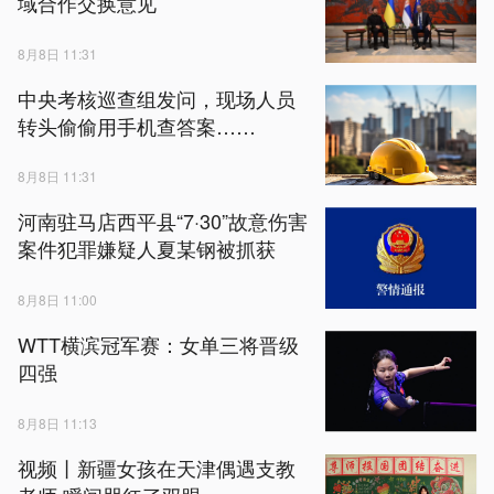
域合作交换意见
8月8日 11:31
中央考核巡查组发问，现场人员
转头偷偷用手机查答案……
8月8日 11:31
河南驻马店西平县“7·30”故意伤害
案件犯罪嫌疑人夏某钢被抓获
8月8日 11:00
WTT横滨冠军赛：女单三将晋级
四强
8月8日 11:13
视频丨新疆女孩在天津偶遇支教