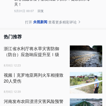
天！
5月31日 00:07
回复
央视新闻
打开
查看更多精彩评论
热门推荐
浙江省水利厅将水旱灾害防御
（防台）应急响应提升至Ⅰ级
8月8日 12:23
视频丨克罗地亚两列火车相撞致
20人受伤
8月8日 12:39
河南发布农田渍涝灾害风险预警