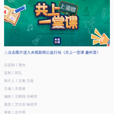
△点击图片进入央视新闻公益行动《共上一堂课·趣科普》
总监制丨唐怡
监制丨郑弘
制片人丨文雅 王烁
主编丨关美璐
编辑丨王鹤翔 丰树琪
视觉丨艾玖玫 喻偌洢
审校丨左中明