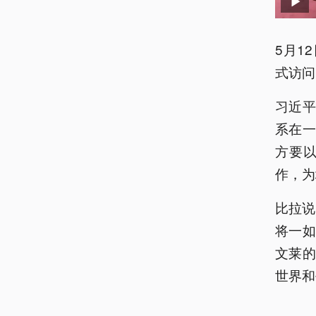
5月1
式访问
习近
系在一
方要
作，为
比拉说
将一
文莱
世界和