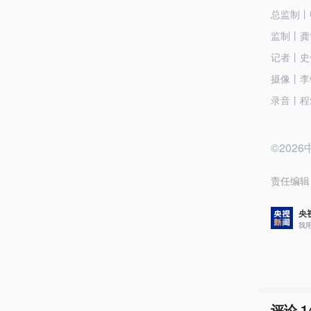
总监制丨
监制丨龚
记者丨史
摄像丨李
录音丨程
©20
责任编辑
央
我
评论
1