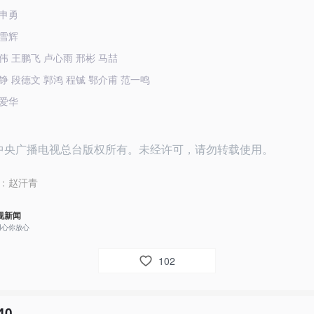
申勇
雪辉
伟 王鹏飞 卢心雨 邢彬 马喆
铮 段德文 郭鸿 程铖 鄂介甫 范一鸣
爱华
26中央广播电视总台版权所有。未经许可，请勿转载使用。
：
赵汗青
视新闻
用心你放心
102
40