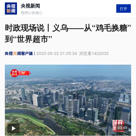
央视新闻
打开
我用心你放心
时政现场说丨义乌——从“鸡毛换糖”
到“世界超市”
2023-09-22 01:05:34
浏览量
1422032
03:49