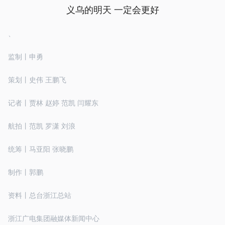
义乌的明天 一定会更好
、
监制丨申勇
策划丨史伟 王鹏飞
记者丨贾林 赵婷 范凯 闫耀东
航拍丨范凯 罗潇 刘浪
统筹丨马亚阳 张晓鹏
制作丨郭鹏
资料丨总台浙江总站
浙江广电集团融媒体新闻中心