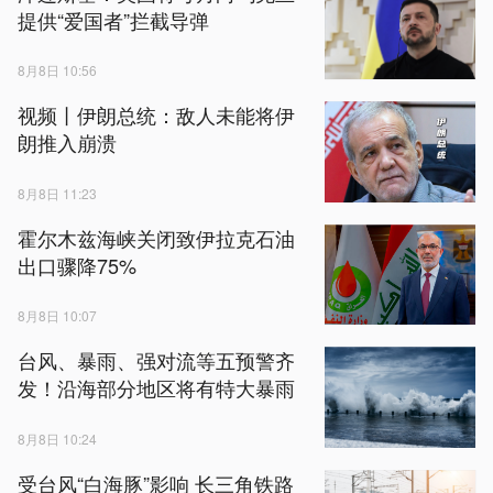
提供“爱国者”拦截导弹
8月8日 10:56
视频丨伊朗总统：敌人未能将伊
朗推入崩溃
8月8日 11:23
霍尔木兹海峡关闭致伊拉克石油
出口骤降75%
8月8日 10:07
台风、暴雨、强对流等五预警齐
发！沿海部分地区将有特大暴雨
8月8日 10:24
受台风“白海豚”影响 长三角铁路