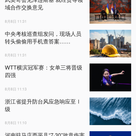
域合作交换意见
8月8日 11:31
中央考核巡查组发问，现场人员
转头偷偷用手机查答案……
8月8日 11:31
WTT横滨冠军赛：女单三将晋级
四强
8月8日 11:13
浙江省提升防台风应急响应至Ⅰ
级
8月8日 11:10
河南驻马店西平县“7·30”故意伤害