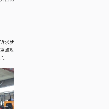
诉求就
重点攻
”。