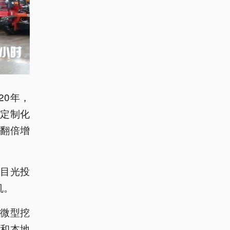
20年，
定制化
现翻倍增
目光投
机。
微型挖
和本地