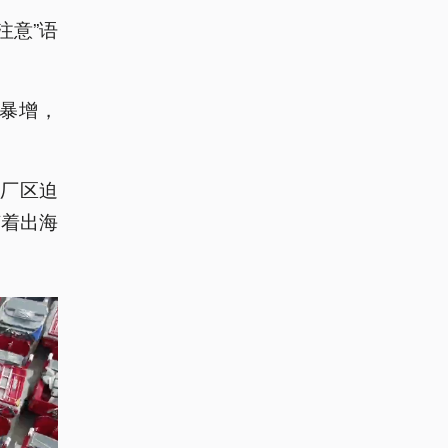
注意”语
暴增，
厂区迫
随着出海