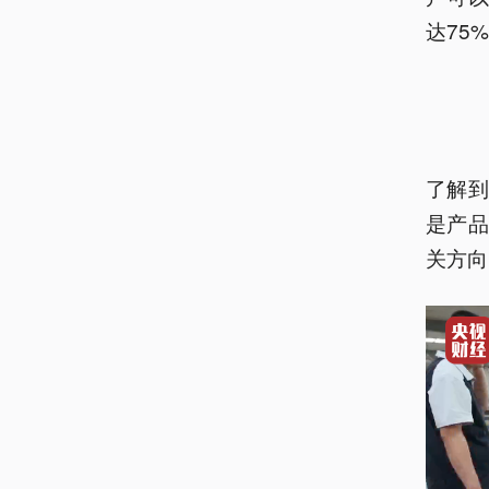
达75
了解
是产
关方向