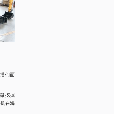
播们面
微挖掘
掘机在海