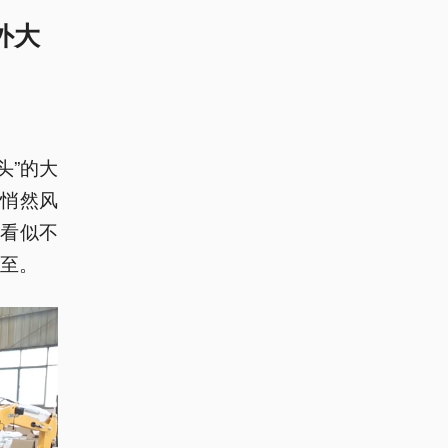
外大
头”的大
悄然风
看似不
而至。