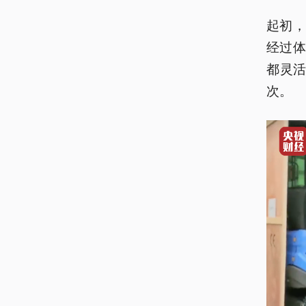
起初，
经过
都灵活
次。