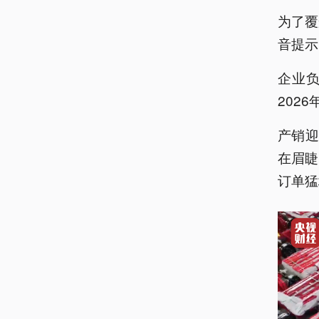
为了覆
音提示
企业
202
产销
在眉睫
订单猛