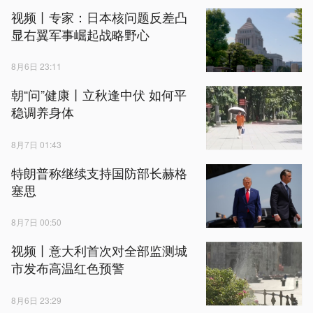
视频丨专家：日本核问题反差凸
显右翼军事崛起战略野心
8月6日 23:11
朝“问”健康丨立秋逢中伏 如何平
稳调养身体
8月7日 01:43
特朗普称继续支持国防部长赫格
塞思
8月7日 00:50
视频丨意大利首次对全部监测城
市发布高温红色预警
8月6日 23:29