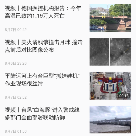
视频丨德国疾控机构报告：今年
高温已致约1.19万人死亡
8月7日 00:42
视频丨美火箭残骸撞击月球 撞击
点前后对比图像公布
8月6日 23:26
平陆运河上有台巨型“抓娃娃机”
作业现场很丝滑
00:18
8月7日 02:52
视频丨台风“白海豚”进入警戒线
多部门全面部署联动防御
8月7日 01:50