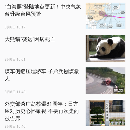
“白海豚”登陆地点更新！中央气象
台升级台风预警
8月6日 10:17
大熊猫“硗远”因病死亡
8月6日 10:01
煤车侧翻压埋轿车 子弟兵刨煤救
人
00:33
8月6日 11:43
外交部谈广岛核爆81周年：日方
应对历史心怀敬畏 不要再次走向
被告席
8月6日 10:40