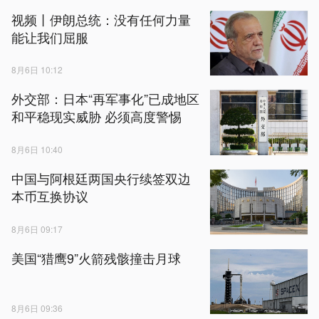
视频丨伊朗总统：没有任何力量
能让我们屈服
8月6日 10:12
外交部：日本“再军事化”已成地区
和平稳现实威胁 必须高度警惕
8月6日 10:40
中国与阿根廷两国央行续签双边
本币互换协议
8月6日 09:17
美国“猎鹰9”火箭残骸撞击月球
8月6日 09:36