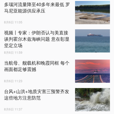
多瑙河流量降至40多年来最低 罗
马尼亚能源供应承压
8月6日 11:05
视频丨专家：伊朗否认与美直接
谈判霍尔木兹海峡问题 意在彰显
坚定立场
8月6日 11:59
当航母、舰载机和晚霞同框 每个
画面都足够震撼
8月6日 11:23
台风+山洪+地质灾害三预警齐发
这些地方注意防范
8月6日 11:37