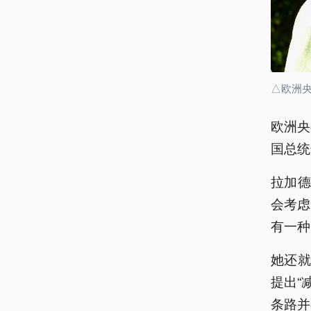
△欧洲
欧洲央
国总统
拉加
会考虑
有一种
她还
提出“
条路并