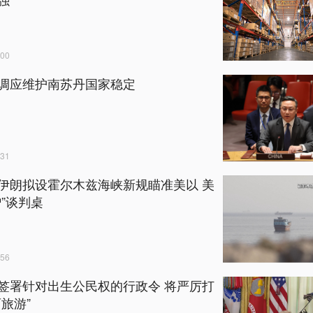
00
调应维护南苏丹国家稳定
31
伊朗拟设霍尔木兹海峡新规瞄准美以 美
蹭”谈判桌
56
签署针对出生公民权的行政令 将严厉打
育旅游”