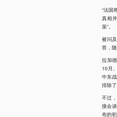
“法国
真相
策”。
被问及
答，随
拉加德
10月
中东
排除了
不过
接会谈
布的初