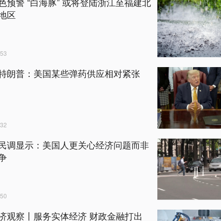
色预警 “白海豚” 或将登陆浙江至福建北
地区
53
特朗普：美国某些弹药供应相对紧张
32
民调显示：美国人更关心经济问题而非
争
50
济观察丨服务实体经济 财政金融打出