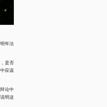
加明年法
，是否
举中应该
辩论中
民说明这