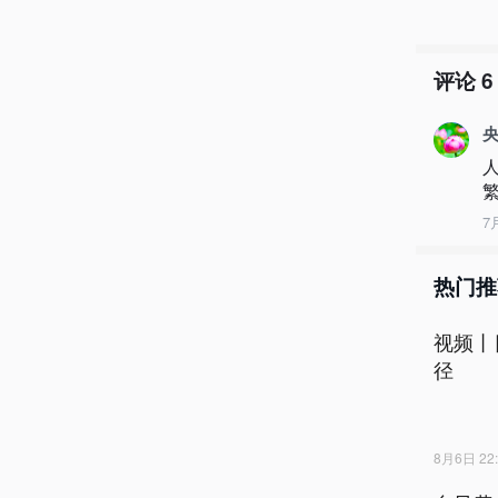
评论
6
央
7
热门推
视频丨
径
8月6日 22: