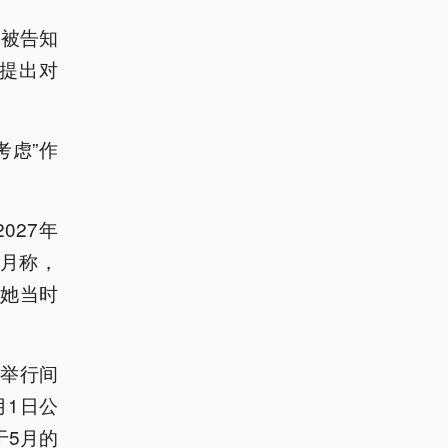
望被告知
提出对
考虑”作
027年
6月称，
她当时
举行间
月1日公
于5月的