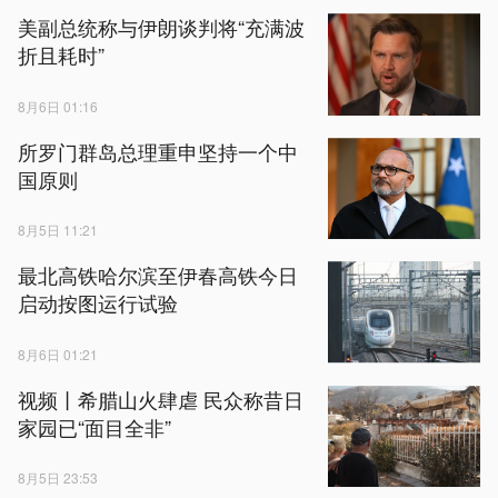
美副总统称与伊朗谈判将“充满波
折且耗时”
8月6日 01:16
所罗门群岛总理重申坚持一个中
国原则
8月5日 11:21
最北高铁哈尔滨至伊春高铁今日
启动按图运行试验
8月6日 01:21
视频丨希腊山火肆虐 民众称昔日
家园已“面目全非”
8月5日 23:53