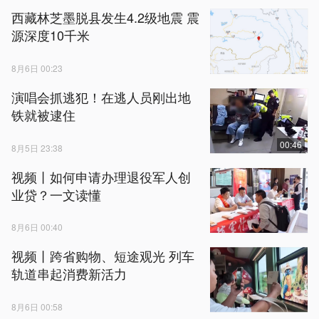
西藏林芝墨脱县发生4.2级地震 震
源深度10千米
8月6日 00:23
演唱会抓逃犯！在逃人员刚出地
铁就被逮住
00:46
8月5日 23:38
视频丨如何申请办理退役军人创
业贷？一文读懂
8月6日 00:40
视频丨跨省购物、短途观光 列车
轨道串起消费新活力
8月6日 00:58