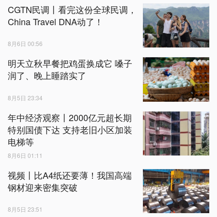
CGTN民调丨看完这份全球民调，
China Travel DNA动了！
8月6日 00:56
明天立秋早餐把鸡蛋换成它 嗓子
润了、晚上睡踏实了
8月5日 23:34
年中经济观察丨2000亿元超长期
特别国债下达 支持老旧小区加装
电梯等
8月6日 01:11
视频丨比A4纸还要薄！我国高端
钢材迎来密集突破
8月5日 23:51