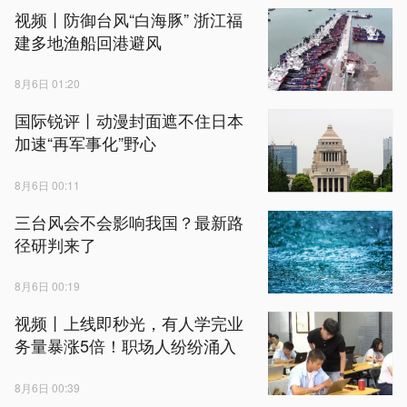
视频丨防御台风“白海豚” 浙江福
建多地渔船回港避风
8月6日 01:20
国际锐评丨动漫封面遮不住日本
加速“再军事化”野心
8月6日 00:11
三台风会不会影响我国？最新路
径研判来了
8月6日 00:19
视频丨上线即秒光，有人学完业
务量暴涨5倍！职场人纷纷涌入
8月6日 00:39