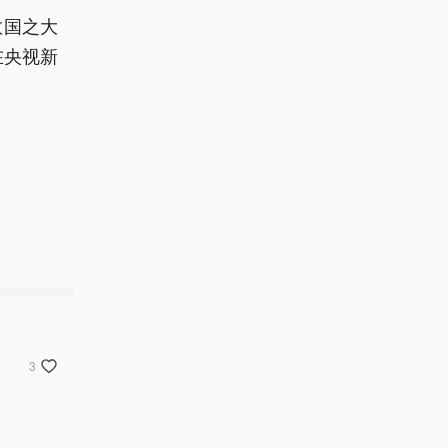
敬国之大
在央视新
3