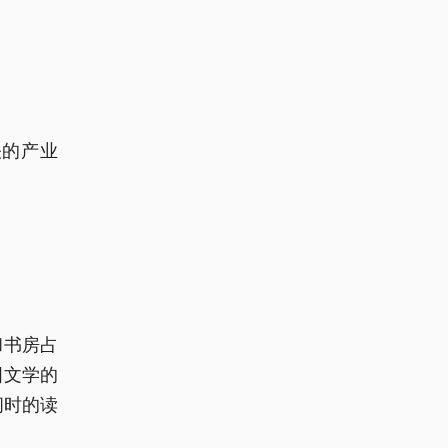
关的产业
和书房占
国文学的
闲时的读