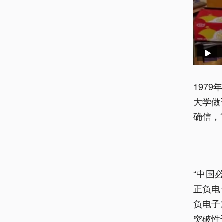
197
大学做
确信，
“中国
正负电
负电子
突破性