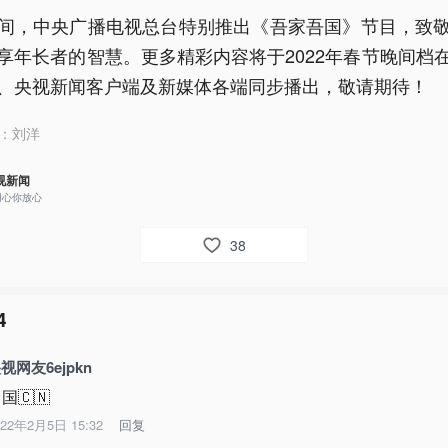
间，中央广播电视总台特别推出《吾家吾国》节目，致
享年长者的智慧。更多精彩内容将于2022年春节晚间档
、央视新闻客户端及新媒体各端同步播出，敬请期待！
：
刘洋
视新闻
用心你放心
38
4
视网友6ejpkn
国🇨🇳
022年2月5日 15:32
回复