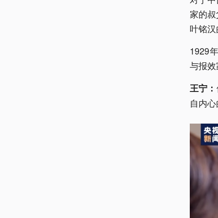
家的叔
叶铭汉
192
与报效
王宁：
自内心