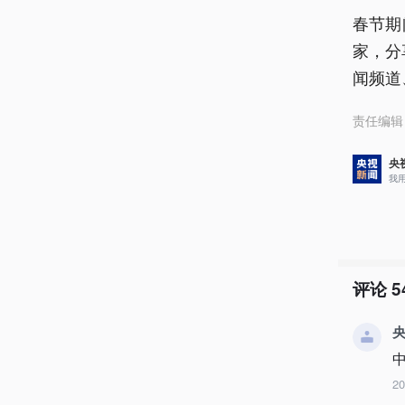
春节期
家，分
闻频道
责任编辑
央
我
评论
5
央
中
2