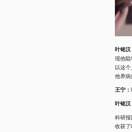
叶铭汉
现他聪
以这个
他养病
王宁：
叶铭汉
科研报
收获了