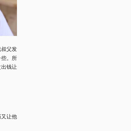
我叔父发
一些。所
父出钱让
历又让他