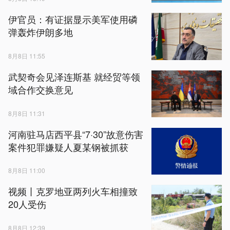
伊官员：有证据显示美军使用磷
弹轰炸伊朗多地
8月8日 11:55
武契奇会见泽连斯基 就经贸等领
域合作交换意见
8月8日 11:31
河南驻马店西平县“7·30”故意伤害
案件犯罪嫌疑人夏某钢被抓获
8月8日 11:00
视频丨克罗地亚两列火车相撞致
20人受伤
8月8日 12:39