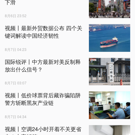
下滑
8月6日 23:52
视频丨最新外贸数据公布 四个关
键词解读中国经济韧性
8月7日 04:23
国际锐评丨中方最新对美反制释
放出什么信号？
8月7日 03:07
视频丨低价球票背后藏诈骗陷阱
警方斩断黑灰产业链
8月7日 04:34
视频丨空调24小时开着不关更省