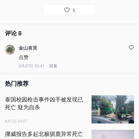
3
评论
8
金山有灵
点赞
2月27日 03:41
回复
热门推荐
泰国校园枪击事件凶手被发现已
死亡 疑为自杀
8月7日 04:07
挪威报告多起北极驯鹿异常死亡