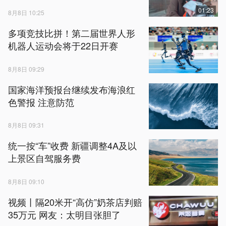
01:23
8月8日 10:25
多项竞技比拼！第二届世界人形
机器人运动会将于22日开赛
8月8日 09:29
国家海洋预报台继续发布海浪红
色警报 注意防范
8月8日 09:31
统一按“车”收费 新疆调整4A及以
上景区自驾服务费
8月8日 09:10
视频丨隔20米开“高仿”奶茶店判赔
35万元 网友：太明目张胆了