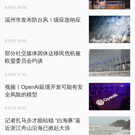
8月8日 08:59
温州市发布防台风Ⅰ级应急响应
8月8日 09:49
部分社交媒体因休达移民危机被
欧盟委员会约谈
8月8日 07:45
视频丨OpenAI延缓开发可能有安
全风险的模型
8月7日 16:32
记者扎马步才能站稳 “白海豚”逼
近浙江舟山沿海已掀起大浪