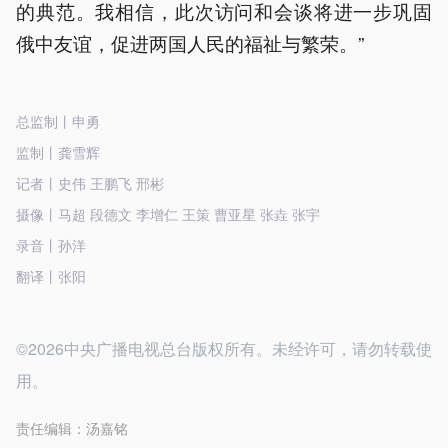
的典范。我相信，此次访问和会谈将进一步巩固
俄中友谊，促进两国人民的福祉与繁荣。”
总监制丨申勇
监制丨龚雪辉
记者丨史伟 王鹏飞 邢彬
摄像丨马超 段德文 李增仁 王策 曹亚星 张垚 张宇
录音丨孙洋
翻译丨张阳
©2026中央广播电视总台版权所有。未经许可，请勿转载使
用。
责任编辑：
汤嘉铭