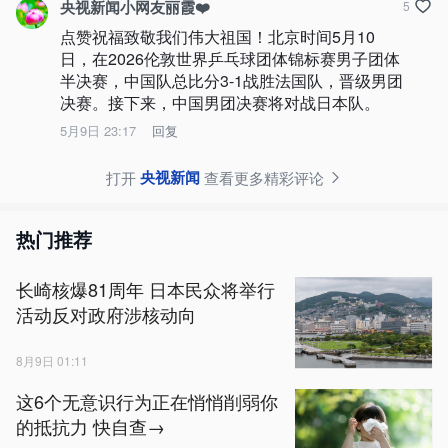
央视新闻小网友丽霞❤️
5
点赞祝福致敬我们伟大祖国！北京时间5月10
日，在2026伦敦世界乒乓球团体锦标赛男子团体
半决赛，中国队总比分3-1战胜法国队，晋级男团
决赛。接下来，​中国男团决赛将对战日本队。
5月9日 23:17
回复
央视新闻
打开
查看更多精彩评论
热门推荐
长崎核爆81周年 日本民众将举行
活动反对政府涉核动向
8月9日 01:11
这6个无意识行为正在悄悄削弱你
的抵抗力 快自查→