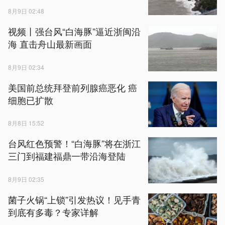
8月9日 02:48
视频丨强台风“白海豚”逼近浙闽沿
海 直击舟山最新画面
8月9日 02:34
美国前总统拜登前列腺癌恶化 癌
细胞已扩散
8月8日 15:52
台风红色预警！“白海豚”将在浙江
三门到福建福鼎一带沿海登陆
8月9日 02:35
菌子火锅“上锁”引发热议！见手青
到底有多毒？专家详解