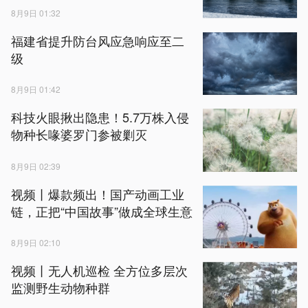
8月9日 01:32
福建省提升防台风应急响应至二
级
8月9日 01:42
科技火眼揪出隐患！5.7万株入侵
物种长喙婆罗门参被剿灭
8月9日 02:39
视频丨爆款频出！国产动画工业
链，正把“中国故事”做成全球生意
8月9日 02:10
视频丨无人机巡检 全方位多层次
监测野生动物种群