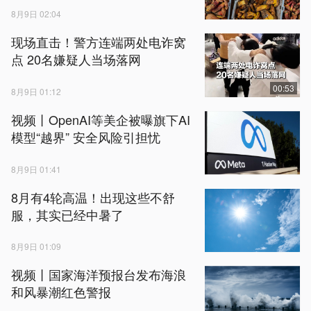
8月9日 02:04
现场直击！警方连端两处电诈窝
点 20名嫌疑人当场落网
00:53
8月9日 01:12
视频丨OpenAI等美企被曝旗下AI
模型“越界” 安全风险引担忧
8月9日 01:41
8月有4轮高温！出现这些不舒
服，其实已经中暑了
8月9日 01:09
视频丨国家海洋预报台发布海浪
和风暴潮红色警报