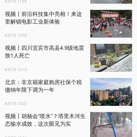
8月7日 11:05
视频丨前沿科技集中亮相！来这
里解锁电影工业新体验
8月7日 13:55
视频丨四川宜宾市高县4.9级地震
致1人死亡
8月7日 12:10
北京：非京籍家庭购房社保个税
缴纳年限下调为一年
8月7日 13:22
视频丨胡杨会“喷水”？塔里木河生
态输水成效，这次眼见为实