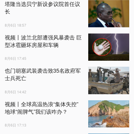
塔隆当选贝宁新设参议院首任议
长
8月6日 18:57
视频丨波兰北部遭强风暴袭击 巨
型冰雹砸坏房屋和车辆
8月6日 17:45
也门胡塞武装袭击致35名政府军
士兵死亡
8月6日 14:42
视频丨全球高温热浪“集体失控”
地球“闹脾气”我们该咋办？
8月6日 17:13