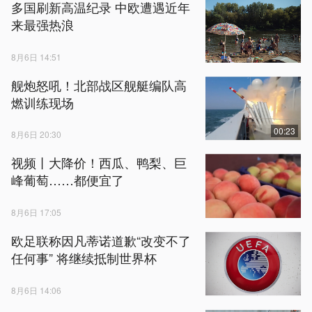
多国刷新高温纪录 中欧遭遇近年
来最强热浪
8月6日 14:51
舰炮怒吼！北部战区舰艇编队高
燃训练现场
00:23
8月6日 20:30
视频丨大降价！西瓜、鸭梨、巨
峰葡萄……都便宜了
8月6日 17:05
欧足联称因凡蒂诺道歉“改变不了
任何事” 将继续抵制世界杯
8月6日 14:06