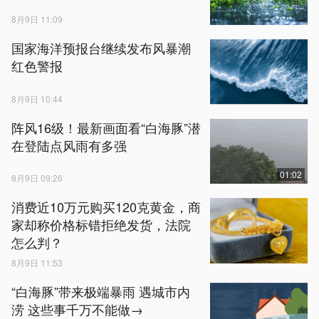
8月9日 11:09
国家海洋预报台继续发布风暴潮
红色警报
8月9日 10:44
阵风16级！最新画面看“白海豚”潜
在登陆点风雨有多强
01:02
8月9日 09:26
消费近10万元购买120克黄金，商
家却称价格标错拒绝发货，法院
怎么判？
8月9日 11:53
“白海豚”带来极端暴雨 遇城市内
涝 这些事千万不能做→