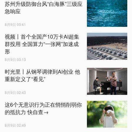
苏州升级防御台风“白海豚”三级应
急响应
8月9日 03:41
视频丨首个全国产10万卡AI超集
群投用 全国算力“一张网”加速成
形
8月9日 03:13
时光里丨从钢琴调律到AI创业 他
重新定义了“看见”
8月9日 02:43
这6个无意识行为正在悄悄削弱你
的抵抗力 快自查→
8月9日 02:49