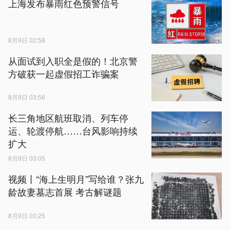
上海发布暴雨红色预警信号
8月9日 02:58
从面试到入职全是假的！北京警
方破获一起虚假招工诈骗案
8月9日 03:56
长三角地区航班取消、列车停
运、轮渡停航……台风影响持续
扩大
8月9日 03:05
视频丨“海上生明月”写给谁？张九
龄故妻墓志首展 考古解谜题
8月9日 03:25