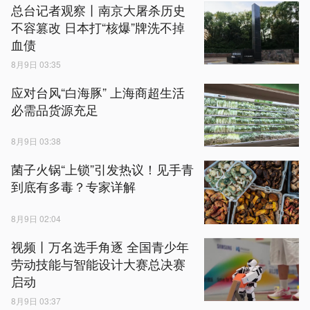
总台记者观察丨南京大屠杀历史
不容篡改 日本打“核爆”牌洗不掉
血债
8月9日 03:35
应对台风“白海豚” 上海商超生活
必需品货源充足
8月9日 03:38
菌子火锅“上锁”引发热议！见手青
到底有多毒？专家详解
8月9日 02:04
视频丨万名选手角逐 全国青少年
劳动技能与智能设计大赛总决赛
启动
8月9日 03:37