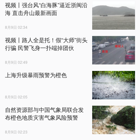
视频丨强台风“白海豚”逼近浙闽沿
海 直击舟山最新画面
8月9日 02:34
视频丨路人全是托！假“大师”街头
行骗 民警飞身一扑端掉团伙
8月9日 02:49
上海升级暴雨预警为橙色
8月9日 02:05
自然资源部与中国气象局联合发
布橙色地质灾害气象风险预警
8月9日 02:23