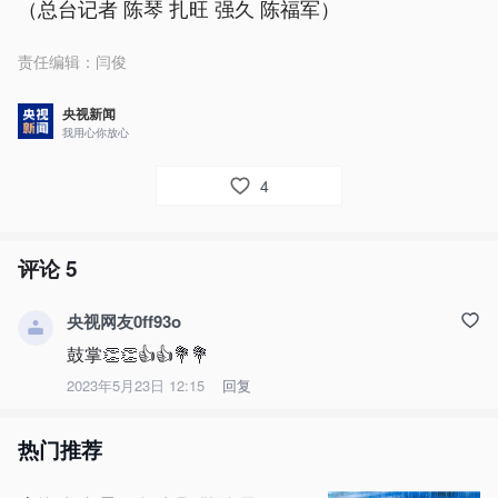
（总台记者 陈琴 扎旺 强久 陈福军）
责任编辑：
闫俊
央视新闻
我用心你放心
4
评论
5
央视网友0ff93o
鼓掌👏👏👍👍💐💐
2023年5月23日 12:15
回复
热门推荐