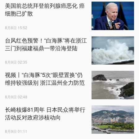
美国前总统拜登前列腺癌恶化 癌
细胞已扩散
8月8日 15:52
台风红色预警！“白海豚”将在浙江
三门到福建福鼎一带沿海登陆
8月9日 02:35
视频丨“白海豚”5次“眼壁置换”仍
维持较强级别 浙江温州全力防范
8月9日 02:48
长崎核爆81周年 日本民众将举行
活动反对政府涉核动向
8月9日 01:11