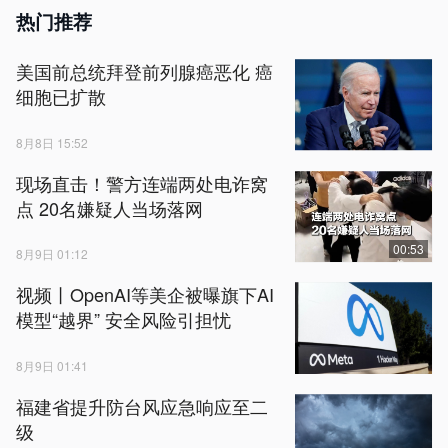
热门推荐
美国前总统拜登前列腺癌恶化 癌
细胞已扩散
8月8日 15:52
现场直击！警方连端两处电诈窝
点 20名嫌疑人当场落网
00:53
8月9日 01:12
视频丨OpenAI等美企被曝旗下AI
模型“越界” 安全风险引担忧
8月9日 01:41
福建省提升防台风应急响应至二
级