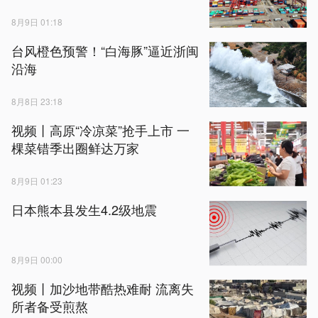
8月9日 01:18
台风橙色预警！“白海豚”逼近浙闽
沿海
8月8日 23:18
视频丨高原“冷凉菜”抢手上市 一
棵菜错季出圈鲜达万家
8月9日 01:23
日本熊本县发生4.2级地震
8月9日 00:00
视频丨加沙地带酷热难耐 流离失
所者备受煎熬