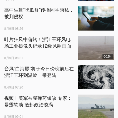
高中生建“吃瓜群”传播同学隐私，
被判侵权
8月9日 08:26
叶片狂风中偏转！浙江玉环风电
场工业摄像头记录12级风圈画面
00:54
8月9日 08:21
台风“白海豚”将于今日傍晚前后在
浙江玉环到温岭一带登陆
8月9日 07:20
视频丨美军被曝弹药短缺 专家：
暴露软肋 激起政治漩涡
8月9日 09:01