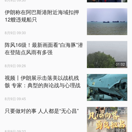
伊朗称在阿巴斯港附近海域扣押
12艘违规船只
8月9日 09:30
阵风16级！最新画面看“白海豚”潜
在登陆点风雨有多强
01:02
8月9日 09:26
视频丨伊朗展示击落美以战机残
骸 专家：典型的舆论战与心理战
8月9日 09:45
只要做对的事 人人都是“无心昌”
02:25
8月9日 09:32