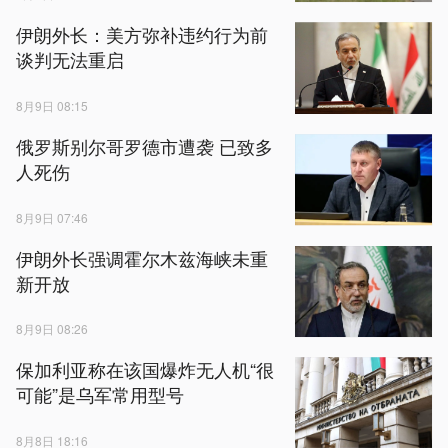
伊朗外长：美方弥补违约行为前
谈判无法重启
8月9日 08:15
俄罗斯别尔哥罗德市遭袭 已致多
人死伤
8月9日 07:46
伊朗外长强调霍尔木兹海峡未重
新开放
8月9日 08:26
保加利亚称在该国爆炸无人机“很
可能”是乌军常用型号
8月8日 18:16