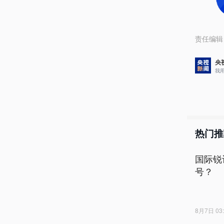
责任编辑
央
我
热门推
国际锐
号？
8月7日 03: