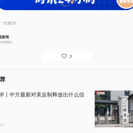
：
代根华
视新闻
用心你放心
3
荐
评丨中方最新对美反制释放出什么信
07