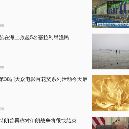
05
船在海上救起5名塞拉利昂渔民
09
第38届大众电影百花奖系列活动今天启
20
特朗普再称对伊朗战争将很快结束