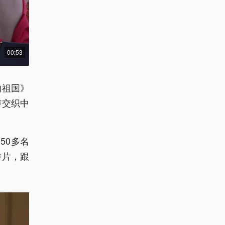
00:53
的祖国》
声交织中
50多名
传片，跟