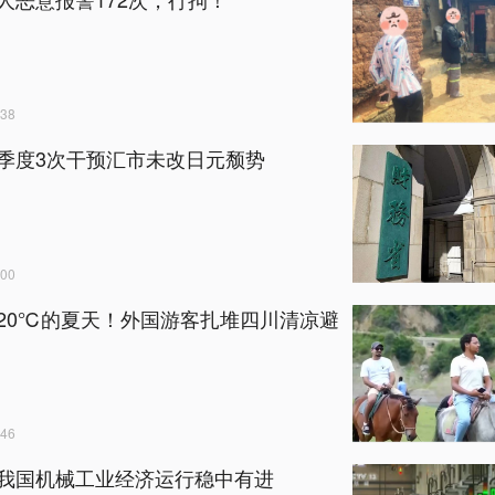
38
季度3次干预汇市未改日元颓势
00
20℃的夏天！外国游客扎堆四川清凉避
46
我国机械工业经济运行稳中有进