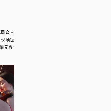
地民众带
会现场循
闹元宵”