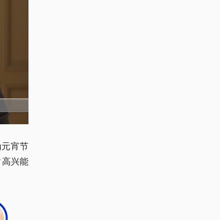
为元宵节
常高兴能