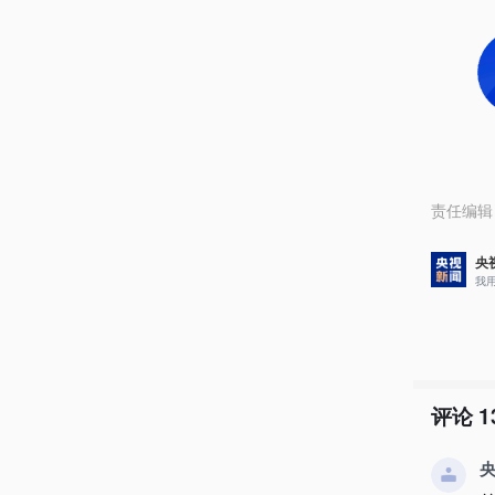
责任编辑
央
我
评论
1
央