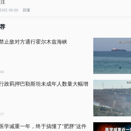
关注
月9日 00:20
回复
荐
禁止敌对方通行霍尔木兹海峡
40
行政羁押巴勒斯坦未成年人数量大幅增
17
医学减重一年，终于搞懂了“肥胖”这件