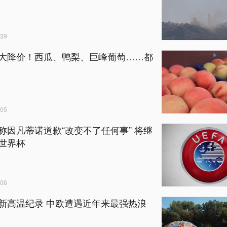
39
大降价！西瓜、鸭梨、巨峰葡萄……都
05
称因凡蒂诺道歉“改变不了任何事” 将继
世界杯
06
新高温纪录 中欧遭遇近年来最强热浪