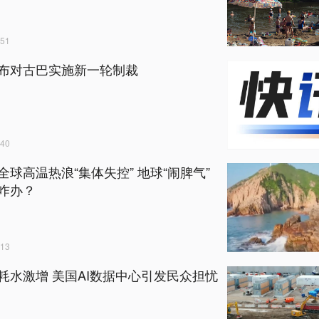
51
布对古巴实施新一轮制裁
40
全球高温热浪“集体失控” 地球“闹脾气”
咋办？
13
耗水激增 美国AI数据中心引发民众担忧