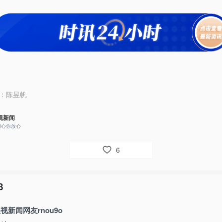
：
陈昱帆
视新闻
用心你放心
6
3
视新闻网友rnou9o