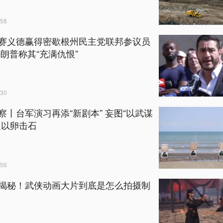
58
赛义德赢得密歇根州民主党联邦参议员
特朗普称其“充满仇恨”
30
察丨台军演习再添“新剧本” 妄图“以武谋
定以卵击石
56
揭秘！武侠动画大片到底是怎么拍摄制