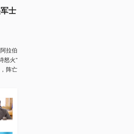
美军士
特阿拉伯
诗怒火”
，阵亡