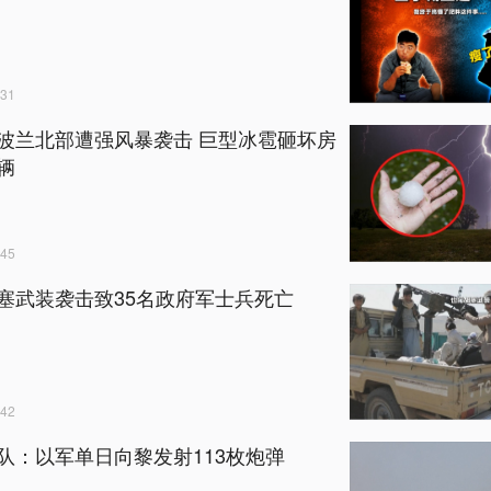
31
波兰北部遭强风暴袭击 巨型冰雹砸坏房
辆
45
塞武装袭击致35名政府军士兵死亡
42
队：以军单日向黎发射113枚炮弹