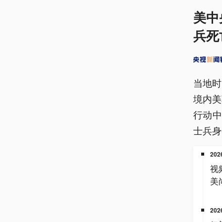
美中
兵死
当地时
境内美
行动
士兵身