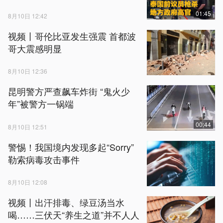
01:45
8月10日 12:42
视频丨哥伦比亚发生强震 首都波
哥大震感明显
8月10日 12:36
昆明警方严查飙车炸街 “鬼火少
年”被警方一锅端
00:44
8月10日 12:51
警惕！我国境内发现多起“Sorry”
勒索病毒攻击事件
8月10日 12:08
视频丨出汗排毒、绿豆汤当水
喝……三伏天“养生之道”并不人人