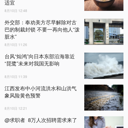
适宜
8月10日 12:48
外交部：奉劝美方尽早解除对古
巴的制裁封锁 不要一再向他人“泼
脏水”
8月10日 11:26
台风“灿鸿”向日本东部沿海靠近
“琵鹭”未来对我国无影响
8月10日 11:39
江西发布中小河流洪水和山洪气
象风险黄色预警
8月10日 12:21
@求职者 8万人次招聘需求来了