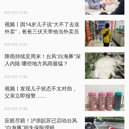
8月10日 11:43
视频丨因14岁儿子说“大不了去送
外卖”，爸爸三伏天带他当外卖员
8月10日 12:23
降雨持续至周末！台风“白海豚”深
入内陆 哪些地方风雨最猛？
8月10日 11:35
视频丨发现儿子状态不太对劲，
父亲立即报警……
8月10日 10:38
应赔尽赔！沪浙皖苏已启动台风
“白海豚”损失保险理赔