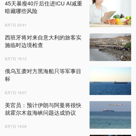
45天暴瘦40斤后住进ICU AI减重
暗藏哪些风险
8月7日 20:41
西班牙将对来自意大利的旅客实
施临时边境检查
8月7日 19:12
俄乌互袭对方黑海船只等军事目
标
8月7日 19:07
美官员：预计伊朗与阿曼将很快
就霍尔木兹海峡问题达成协议
8月7日 19:04