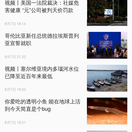
视频丨美国一法院裁决：社媒危
害健康 “元”公司被判天价罚款
8月7日 18:14
哥伦比亚新任总统德拉埃斯普列
亚宣誓就职
8月7日 21:32
视频丨塞尔维亚境内多瑙河水位
已降至近百年来最低
8月7日 18:22
你爱吃的透明小鱼 能在地球上活
到今天简直是个bug
8月7日 18:21