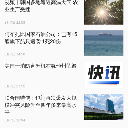
视频丨韩国多地遭遇高温天气 农
业生产受挫
8月7日 22:53
阿布扎比国家石油公司：已有15
艘旗下船只遭袭 1死20伤
8月7日 14:50
美国一消防直升机在犹他州坠毁
8月7日 21:52
联合国特使：也门再次爆发大规
模冲突风险升至四年多来最高水
平
8月7日 20:04