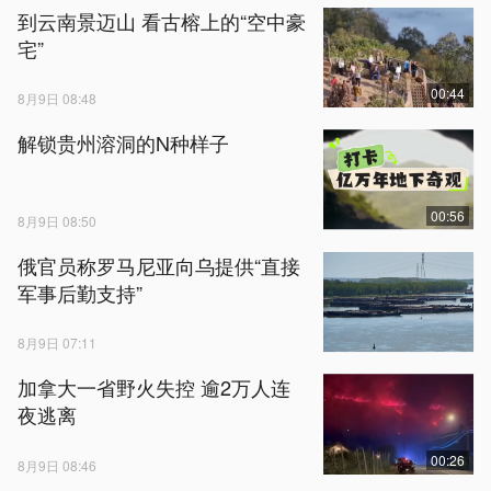
到云南景迈山 看古榕上的“空中豪
宅”
00:44
8月9日 08:48
解锁贵州溶洞的N种样子
00:56
8月9日 08:50
俄官员称罗马尼亚向乌提供“直接
军事后勤支持”
8月9日 07:11
加拿大一省野火失控 逾2万人连
夜逃离
00:26
8月9日 08:46