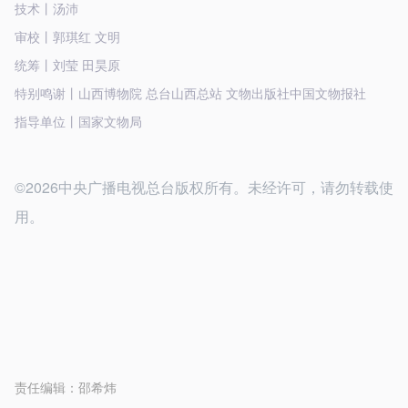
技术丨汤沛
审校丨郭琪红 文明
统筹丨刘莹 田昊原
特别鸣谢丨山西博物院 总台山西总站 文物出版社中国文物报社
指导单位丨国家文物局
©2026中央广播电视总台版权所有。未经许可，请勿转载使
用。
责任编辑：
邵希炜