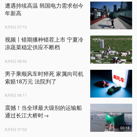
遭遇持续高温 韩国电力需求创今
年新高
8月9日 07:10
视频丨错期播种错茬上市 宁夏冷
凉蔬菜稳定供应不断档
8月9日 08:50
男子乘顺风车时猝死 家属向司机
索赔18万元 法院判了
8月9日 06:11
震撼！当全球最大级别的运输船
通过长江大桥时→
00:18
8月9日 07:52