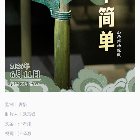
监制丨唐怡
制片人丨武慧锋
文案丨邵希炜
视觉丨汪泽源