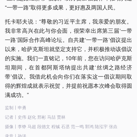
“一带一路”取得更多成果，更好惠及两国人民。
托卡耶夫说：“尊敬的习近平主席，我亲爱的朋友。
我非常高兴在此与你会面，很荣幸出席第三届‘一带
一路’国际合作高峰论坛。自共建‘一带一路’倡议提出
以来，哈萨克斯坦就坚定支持它，并积极推动该倡议
的实施。我们一直铭记，10年前，您在访问哈萨克斯
坦期间，在首都阿斯塔纳提出共建‘丝绸之路经济
带’倡议。我借此机会向你们在落实这一倡议期间取
得的辉煌成就表示祝贺，并提前祝愿本次峰会取得圆
满成功。”
监制丨申勇
记者丨史伟 赵化 邢彬 马喆 贾林
摄像丨李铮 马超 段德文 程铖 石丞 范一鸣 郭鸿 陆泓宇 张垚
录音丨孙洋