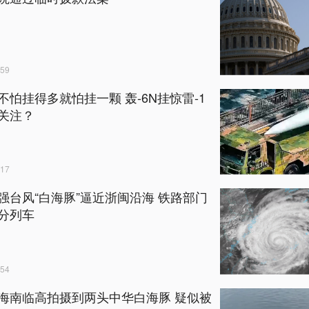
59
不怕挂得多就怕挂一颗 轰-6N挂惊雷-1
关注？
17
强台风“白海豚”逼近浙闽沿海 铁路部门
分列车
54
海南临高拍摄到两头中华白海豚 疑似被