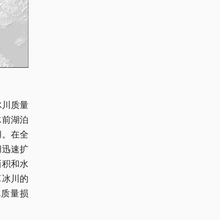
冰川质量
冰前湖泊
湖。在全
湖迅速扩
面积和水
算冰川的
冰质量损