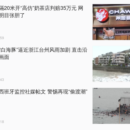
隔20米开“高仿”奶茶店判赔35万元 网
明目张胆了
59
“白海豚”逼近浙江台州风雨加剧 直击沿
画面
43
西班牙监控社媒帖文 警惕再现“偷渡潮”
18