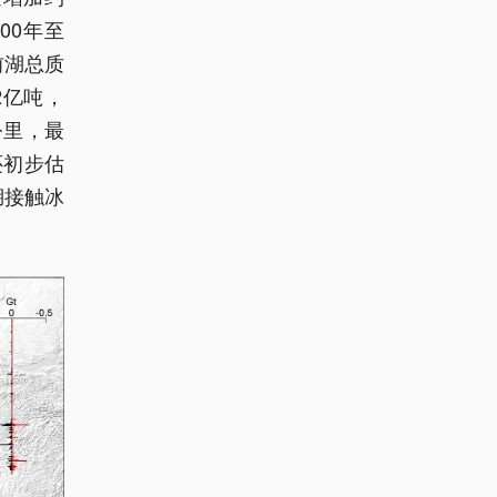
00年至
前湖总质
2亿吨，
公里，最
还初步估
湖接触冰