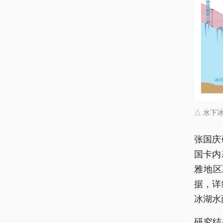
△ 水下
张国庆
国卡内
雅地区
据，详
冰湖水
研究结