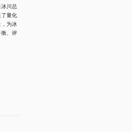
来冰川总
供了量化
性，为冰
平衡、评