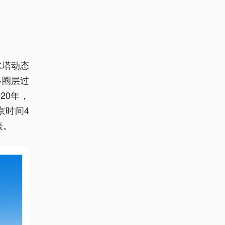
水塔动态
多圈层过
20年，
京时间4
表。