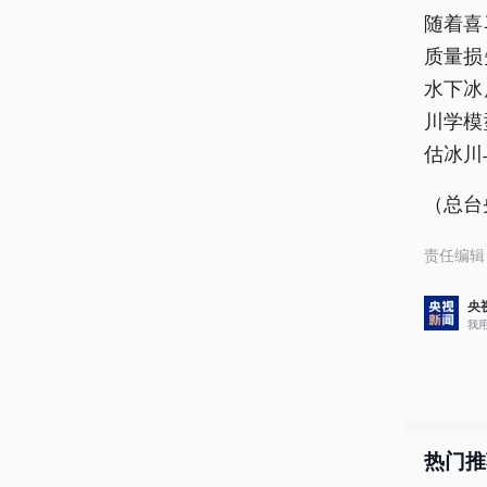
随着喜
质量损
水下冰
川学模
估冰川
（总台
责任编辑
央
我
热门推