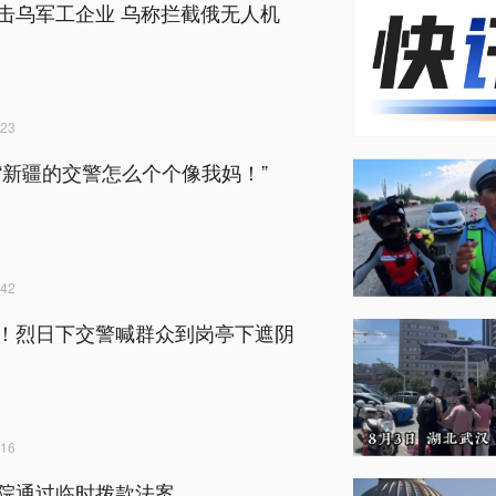
击乌军工企业 乌称拦截俄无人机
23
“新疆的交警怎么个个像我妈！”
42
！烈日下交警喊群众到岗亭下遮阴
16
院通过临时拨款法案