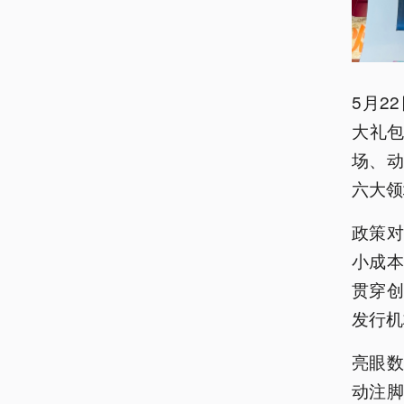
5月2
大礼包
场、
六大领
政策
小成
贯穿
发行机
亮眼
动注