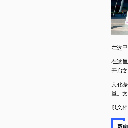
在这里
在这
开启文
文化
量。文
以文相
双