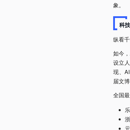
象。
科
纵看千
如今，
设立人
现、A
届文博
全国最