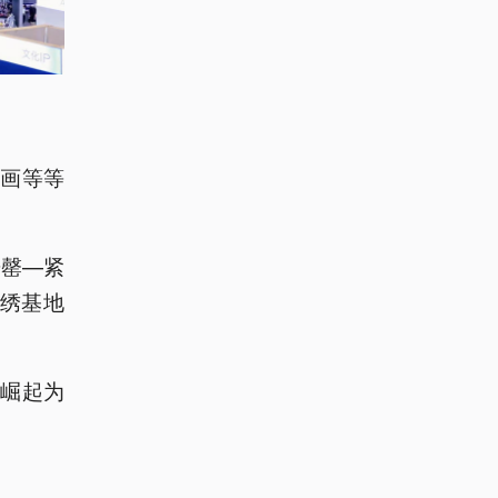
。
绘画等等
告罄—紧
侗绣基地
崛起为