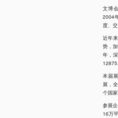
文博
200
度、交
近年
势，加
年，深
1287
本届展
展，全
个国家
参展企
16万