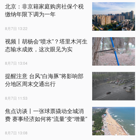
北京：非京籍家庭购房社保个税
缴纳年限下调为一年
8月7日 13:22
视频丨胡杨会“喷水”？塔里木河生
态输水成效，这次眼见为实
8月7日 13:04
提醒注意 台风“白海豚”将影响部
分地区周末交通出行
8月7日 11:53
焦点访谈丨一张球票撬动全城消
费 赛事经济如何将“流量”变“增量”
8月7日 13:08