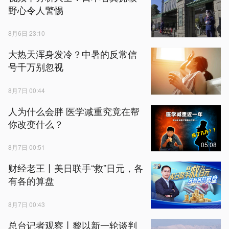
野心令人警惕
8月6日 23:10
大热天浑身发冷？中暑的反常信
号千万别忽视
8月7日 00:44
人为什么会胖 医学减重究竟在帮
你改变什么？
05:08
8月7日 00:51
财经老王丨美日联手“救”日元，各
有各的算盘
8月7日 00:43
总台记者观察丨黎以新一轮谈判